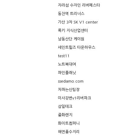
자라섬 수자인 리버페스타
동천역 트리너스
가산 3차 SK V1 center
록키 지식산업센터
남동산단 케이원
세인트힐즈 타운하우스
test11
노트북대여
파인플래닛
ssedamo.com
차파는신팀장
미사강변v1리버파크
삼일테크
중화렌지
화이트컴퍼니
해연풍수지리