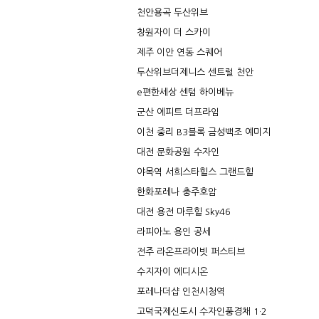
천안용곡 두산위브
창원자이 더 스카이
제주 이안 연동 스퀘어
두산위브더제니스 센트럴 천안
e편한세상 센텀 하이베뉴
군산 에피트 더프라임
이천 중리 B3블록 금성백조 예미지
대전 문화공원 수자인
야목역 서희스타힐스 그랜드힐
한화포레나 충주호암
대전 용전 마루힐 Sky46
라피아노 용인 공세
전주 라온프라이빗 퍼스티브
수지자이 에디시온
포레나더샵 인천시청역
고덕국제신도시 수자인풍경채 1·2