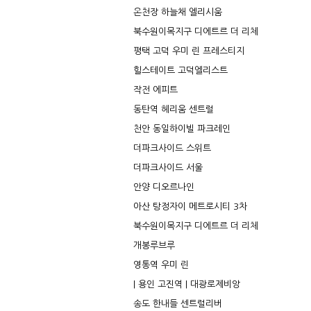
온천장 하늘채 엘리시움
북수원이목지구 디에트르 더 리체
평택 고덕 우미 린 프레스티지
힐스테이트 고덕엘리스트
작전 에피트
동탄역 헤리움 센트럴
천안 동일하이빌 파크레인
더파크사이드 스위트
더파크사이드 서울
안양 디오르나인
아산 탕정자이 메트로시티 3차
북수원이목지구 디에트르 더 리체
개봉루브루
영통역 우미 린
| 용인 고진역 | 대광로제비앙
송도 한내들 센트럴리버