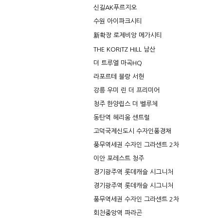
신길AK푸르지오
수원 아이파크시티
新확장 로제비앙 메가시티
THE KORITZ HILL 남산
더 트루엘 마곡HQ
라포르테 블랑 서현
강릉 우미 린 더 프리미어
청주 한양립스 더 벨루체
동탄역 헤리움 센트럴
고덕국제신도시 수자인풍경채
풍무역세권 수자인 그라센트 2차
이안 포레스트 청주
경기광주역 롯데캐슬 시그니처
경기광주역 롯데캐슬 시그니처
풍무역세권 수자인 그라센트 2차
회천중앙역 파라곤