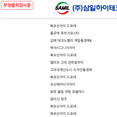
부정클릭감시중
북오산자이 드포레
풍무역 푸르지오시티
김해 테크노밸리 제일풍경채Ⅱ
백석시그니처자이
북오산자이 드포레
엘리프 고덕 센트럴하이
고덕국제신도시 수자인풍경채
북오산자이 드포레
오산헤리티지자이
광양 중동 센텀 유블레스
컬리넌 청주
북오산자이 드포레
북오산자이 드포레