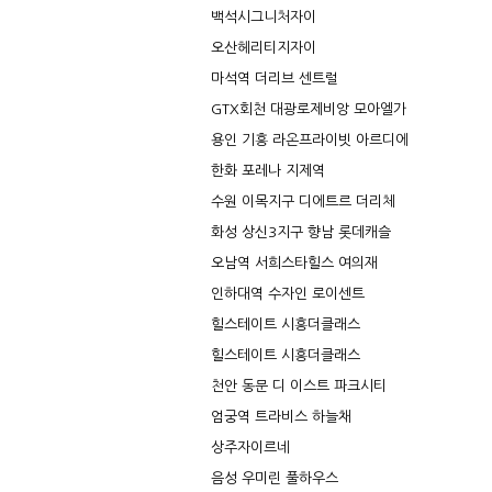
백석시그니처자이
오산헤리티지자이
마석역 더리브 센트럴
GTX회천 대광로제비앙 모아엘가
용인 기흥 라온프라이빗 아르디에
한화 포레나 지제역
수원 이목지구 디에트르 더리체
화성 상신3지구 향남 롯데캐슬
오남역 서희스타힐스 여의재
인하대역 수자인 로이센트
힐스테이트 시흥더클래스
힐스테이트 시흥더클래스
천안 동문 디 이스트 파크시티
엄궁역 트라비스 하늘채
상주자이르네
음성 우미린 풀하우스