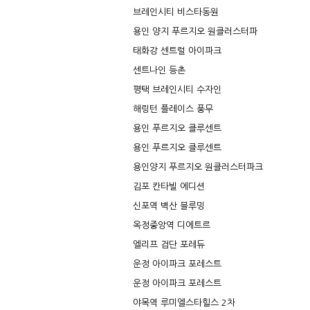
브레인시티 비스타동원
용인 양지 푸르지오 원클러스터파
태화강 센트럴 아이파크
센트나인 등촌
평택 브레인시티 수자인
해링턴 플레이스 풍무
용인 푸르지오 클루센트
용인 푸르지오 클루센트
용인양지 푸르지오 원클러스터파크
김포 칸타빌 에디션
신포역 벽산 블루밍
옥정중앙역 디에트르
엘리프 검단 포레듀
운정 아이파크 포레스트
운정 아이파크 포레스트
야목역 루미엘스타힐스 2차