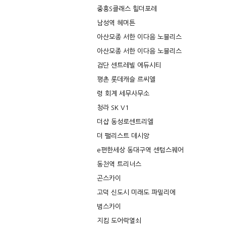
중흥S클래스 힐더포레
남성역 헤머튼
아산모종 서한 이다음 노블리스
아산모종 서한 이다음 노블리스
검단 센트레빌 에듀시티
평촌 롯데캐슬 르씨엘
령 회계 세무사무소
청라 SK V1
더샵 동성로센트리엘
더 팰리스트 데시앙
e편한세상 동대구역 센텀스퀘어
동천역 트리너스
곤스카이
고덕 신도시 미래도 파밀리에
범스카이
지킴 도어락열쇠